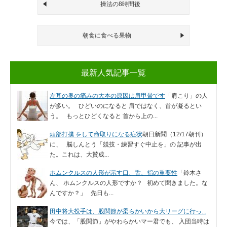
操法の8時間後
朝食に食べる果物
最新人気記事一覧
左耳の奥の痛みの大本の原因は肩甲骨です
「肩こり」の人
が多い。 ひどいのになると 肩ではなく、首が凝るとい
う。 もっとひどくなると 首から上の...
頭部打撲 をして命取りになる症状
朝日新聞（12/17朝刊）
に、 脳しんとう「競技・練習すぐ中止を」の 記事が出
た。これは、大賛成...
ホムンクルスの人形が示す口、舌、指の重要性
「鈴木さ
ん、 ホムンクルスの人形ですか？ 初めて聞きました。な
んですか？」 先日も...
田中将大投手は、股関節が柔らかいから大リーグに行っ...
今では、「股関節」がやわらかいマー君でも、 入団当時は