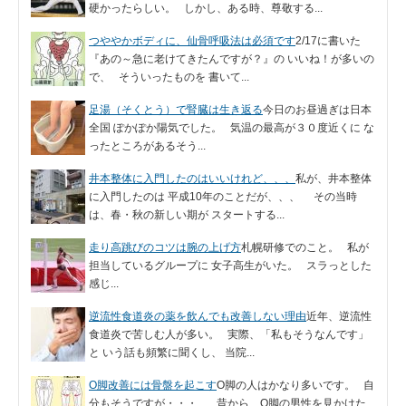
硬かったらしい。 しかし、ある時、尊敬する...
つややかボディに、仙骨呼吸法は必須です
2/17に書いた
『あの～急に老けてきたんですが？』の いいね！が多いの
で、 そういったものを 書いて...
足湯（そくとう）で腎臓は生き返る
今日のお昼過ぎは日本
全国 ぽかぽか陽気でした。 気温の最高が３０度近くに な
ったところがあるそう...
井本整体に入門したのはいいけれど、、、
私が、井本整体
に入門したのは 平成10年のことだが、、、 その当時
は、春・秋の新しい期が スタートする...
走り高跳びのコツは腕の上げ方
札幌研修でのこと。 私が
担当しているグループに 女子高生がいた。 スラっとした
感じ...
逆流性食道炎の薬を飲んでも改善しない理由
近年、逆流性
食道炎で苦しむ人が多い。 実際、「私もそうなんです」
と いう話も頻繁に聞くし、 当院...
O脚改善には骨盤を起こす
O脚の人はかなり多いです。 自
分もそうですが・・・ 昔から、O脚の男性を見かけた