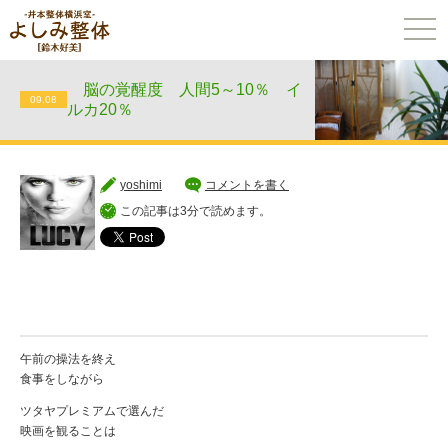
togg
navi
脳の覚醒度 人間5～10％ イ
09.08
ルカ20％
yoshimi
コメントを書く
この記事は3分で読めます。
午前の操法を終え
食事をしながら
ツタヤプレミアムで選んだ
映画を観ることは