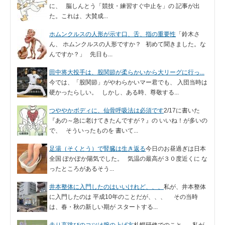
に、 脳しんとう「競技・練習すぐ中止を」の 記事が出
た。これは、大賛成...
ホムンクルスの人形が示す口、舌、指の重要性
「鈴木さ
ん、 ホムンクルスの人形ですか？ 初めて聞きました。な
んですか？」 先日も...
田中将大投手は、股関節が柔らかいから大リーグに行っ...
今では、「股関節」がやわらかいマー君でも、 入団当時は
硬かったらしい。 しかし、ある時、尊敬する...
つややかボディに、仙骨呼吸法は必須です
2/17に書いた
『あの～急に老けてきたんですが？』の いいね！が多いの
で、 そういったものを 書いて...
足湯（そくとう）で腎臓は生き返る
今日のお昼過ぎは日本
全国 ぽかぽか陽気でした。 気温の最高が３０度近くに な
ったところがあるそう...
井本整体に入門したのはいいけれど、、、
私が、井本整体
に入門したのは 平成10年のことだが、、、 その当時
は、春・秋の新しい期が スタートする...
走り高跳びのコツは腕の上げ方
札幌研修でのこと。 私が