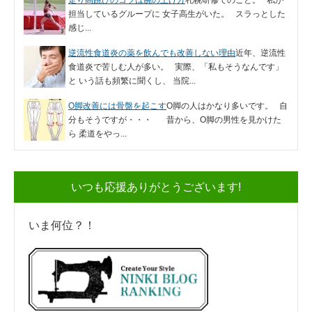
担当しているグループに 女子高生がいた。 スラっとした
感じ...
逆流性食道炎の薬を飲んでも改善しない理由
近年、逆流性
食道炎で苦しむ人が多い。 実際、「私もそうなんです」
と いう話も頻繁に聞くし、 当院...
O脚改善には骨盤を起こす
O脚の人はかなり多いです。 自
分もそうですが・・・ 昔から、O脚の男性を見かけた
ら 柔道をやっ...
いつも応援ありがとうございます!
いま何位？！