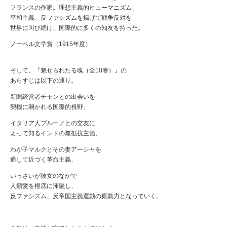
フランスの作家。理想主義的ヒューマニズム、
平和主義、反ファシズムを掲げて戦争反対を
世界に叫び続け、国際的に多くの知友を持った。
ノーベル文学賞（1915年度）
そして、『魅せられたる魂（全10巻）』の
あらすじは以下の通り。
新聞経営者チモンとの出会いを
契機に開かれる国際的視野、
イタリア人ブルーノとの交友に
よって知るインドの無抵抗主義、
わが子マルクとその妻アーシャを
通して近づく革命主義、
いっさいが彼女のなかで
人類愛を根底に渾融し、
反ファシズム、反帝国主義運動の原動力となっていく。