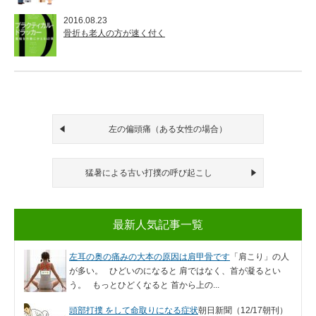
2016.08.23
骨折も老人の方が速く付く
左の偏頭痛（ある女性の場合）
猛暑による古い打撲の呼び起こし
最新人気記事一覧
左耳の奥の痛みの大本の原因は肩甲骨です
「肩こり」の人
が多い。 ひどいのになると 肩ではなく、首が凝るとい
う。 もっとひどくなると 首から上の...
頭部打撲 をして命取りになる症状
朝日新聞（12/17朝刊）