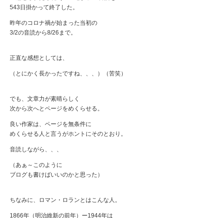
543日掛かって終了した。
昨年のコロナ禍が始まった当初の
3/2の音読から8/26まで。
正直な感想としては、
（とにかく長かったですね、、、）（苦笑）
でも、文章力が素晴らしく
次から次へとページをめくらせる。
良い作家は、ページを無条件に
めくらせる人と言うがホントにそのとおり。
音読しながら、、、
（あぁ～このように
ブログも書けばいいのかと思った）
ちなみに、ロマン・ロランとはこんな人。
1866年（明治維新の前年）ー1944年は