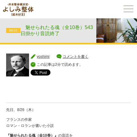
togg
navi
魅せられたる魂（全10巻）543
09.01
日掛かり音読終了
yoshimi
コメントを書く
この記事は2分で読めます。
先日、8/26（木）
フランスの作家
ロマン・ロランが書いた小説
『魅せられたる魂（全10巻）』
の音読を