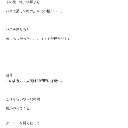
その後、軽井沢駅より
バスに乗って峠のふもとの横川へ、、、
バスを降りると
蒸しあつかった。。。（さすが軽井沢！）
追伸
このように、人間は”湿気”には弱い。
これからいや～な梅雨、
夏がやってくる。
クーラーを賢く使って、