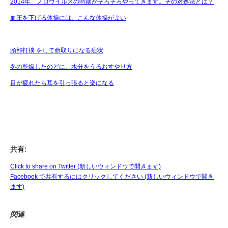
2014年 ノロウイルスの時期がそろそろやってきます。その対処法とは？
血圧を下げる体操には、こんな体操がよい
頭部打撲 をして命取りになる症状
冬の乾燥したのどに、水分をうるおすやり方
目が疲れたら耳を引っ張ると楽になる
共有:
Click to share on Twitter (新しいウィンドウで開きます)
Facebook で共有するにはクリックしてください (新しいウィンドウで開き
ます)
関連