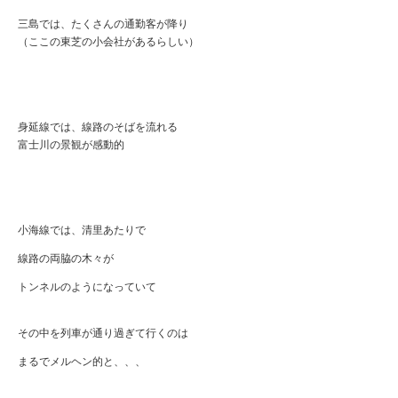
三島では、たくさんの通勤客が降り
（ここの東芝の小会社があるらしい）
身延線では、線路のそばを流れる
富士川の景観が感動的
小海線では、清里あたりで
線路の両脇の木々が
トンネルのようになっていて
その中を列車が通り過ぎて行くのは
まるでメルヘン的と、、、