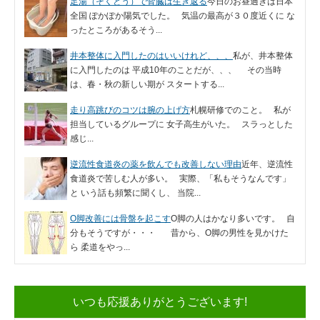
足湯（そくとう）で腎臓は生き返る
今日のお昼過ぎは日本
全国 ぽかぽか陽気でした。 気温の最高が３０度近くに な
ったところがあるそう...
井本整体に入門したのはいいけれど、、、
私が、井本整体
に入門したのは 平成10年のことだが、、、 その当時
は、春・秋の新しい期が スタートする...
走り高跳びのコツは腕の上げ方
札幌研修でのこと。 私が
担当しているグループに 女子高生がいた。 スラっとした
感じ...
逆流性食道炎の薬を飲んでも改善しない理由
近年、逆流性
食道炎で苦しむ人が多い。 実際、「私もそうなんです」
と いう話も頻繁に聞くし、 当院...
O脚改善には骨盤を起こす
O脚の人はかなり多いです。 自
分もそうですが・・・ 昔から、O脚の男性を見かけた
ら 柔道をやっ...
いつも応援ありがとうございます!