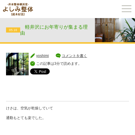
togg
navi
軽井沢にお年寄りが集まる理
05.16
由
yoshimi
コメントを書く
この記事は3分で読めます。
けさは、空気が乾燥していて
通勤もとても楽でした。