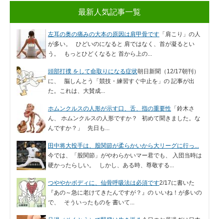
最新人気記事一覧
左耳の奥の痛みの大本の原因は肩甲骨です
「肩こり」の人
が多い。 ひどいのになると 肩ではなく、首が凝るとい
う。 もっとひどくなると 首から上の...
頭部打撲 をして命取りになる症状
朝日新聞（12/17朝刊）
に、 脳しんとう「競技・練習すぐ中止を」の 記事が出
た。これは、大賛成...
ホムンクルスの人形が示す口、舌、指の重要性
「鈴木さ
ん、 ホムンクルスの人形ですか？ 初めて聞きました。な
んですか？」 先日も...
田中将大投手は、股関節が柔らかいから大リーグに行っ...
今では、「股関節」がやわらかいマー君でも、 入団当時は
硬かったらしい。 しかし、ある時、尊敬する...
つややかボディに、仙骨呼吸法は必須です
2/17に書いた
『あの～急に老けてきたんですが？』の いいね！が多いの
で、 そういったものを 書いて...