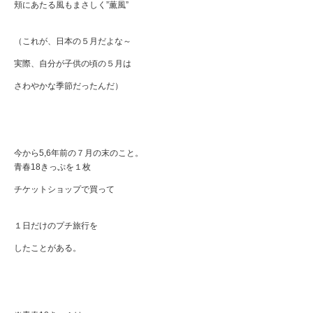
頬にあたる風もまさしく”薫風”
（これが、日本の５月だよな～
実際、自分が子供の頃の５月は
さわやかな季節だったんだ）
今から5,6年前の７月の末のこと。
青春18きっぷを１枚
チケットショップで買って
１日だけのプチ旅行を
したことがある。