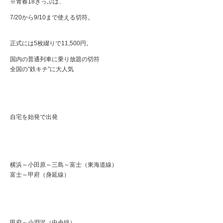
※青春18きっぷは、
7/20から9/10まで使える切符。
正式には5枚綴りで11,500円。
国内の普通列車に乗り放題の切符
全国の”鉄キチ”に大人気
自宅を始発で出発
横浜～小田原～三島～富士（東海道線）
富士～甲府（身延線）
甲府～小淵沢（中央線）